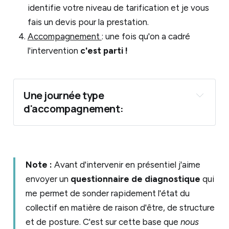
identifie votre niveau de tarification et je vous
fais un devis pour la prestation.
Accompagnement
: une fois qu'on a cadré
l'intervention
c'est parti !
Une journée type 
d'accompagnement:
07h30 – 08h30 (1h) → Pratique matinale 
(animée par un membre du collectif, ex: yoga, 
balade)
Note :
Avant d'intervenir en présentiel j'aime
08h30 – 09h00 (30’) →
 Petit-déjeuner 
envoyer un
questionnaire de diagnostique
qui
09h00 – 12h00 (3h) → 
Session du matin 
me permet de sonder rapidement l'état du
(facilitée par Tom)
collectif en matière de raison d'être, de structure
12h00 – 13h00 (1h) → Temps de mission 
et de posture. C'est sur cette base que
nous
communautaire (animé par un membre du 