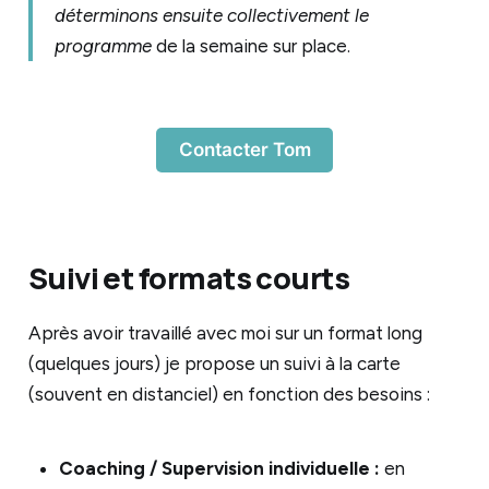
collectif, ex: nettoyage, récolte) 
déterminons ensuite collectivement le
programme
de la semaine sur place.
13h00 – 14h00 (1h) → 
Déjeuner
14h30 – 17h30 (3h) → 
Session de l’aprèm
(facilitée par Tom)
18h00 – 19h00 (1h) → 
Dîner 
Contacter Tom
19h30 – 21h00 (1h30) → 
Enseignements du 
soir 
+ Questions/Réponses (facilités par 
Tom)
Suivi et formats courts
Après avoir travaillé avec moi sur un format long
(quelques jours) je propose un suivi à la carte
(souvent en distanciel) en fonction des besoins :
Coaching / Supervision individuelle :
en