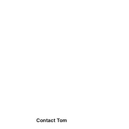
to come 
facilitate 
your 
collectiv
e?
I offer 
tailor-made 
support
 to help you 
move forward. Let’s 
take the time to talk 
about it:
-> Contact me for a 
free, no-obligation 
call.
Contact Tom