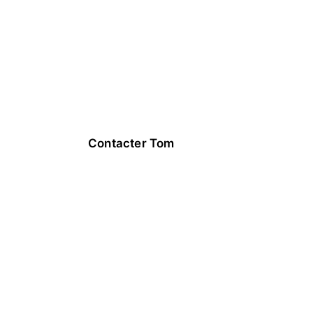
permettre d'avancer. 
Prenons le temps d’en 
parler : 
-> Contactez-moi pour 
un 
appel gratuit et sans 
engagement.
Contacter Tom