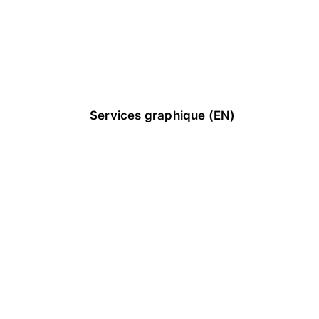
Si vous recherchez spécifiquement à 
me faire intervenir en tant que 
facilitateur graphique je vous renvoie 
sur le lien suivant :
Services graphique (EN)