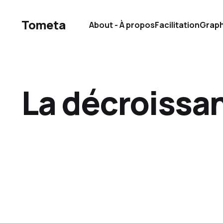
Tometa
About - À propos
Facilitation
Graph
La décroissa