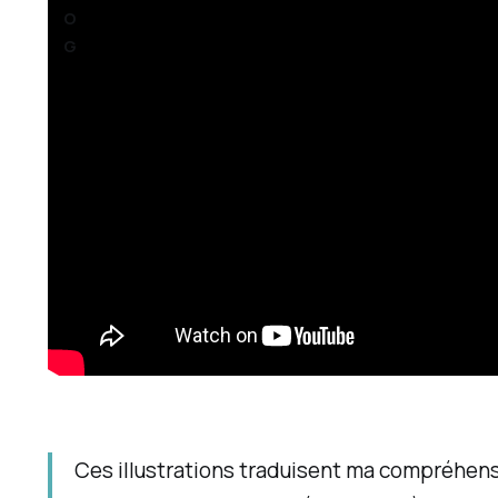
O
G
Ces illustrations traduisent ma compréhensi