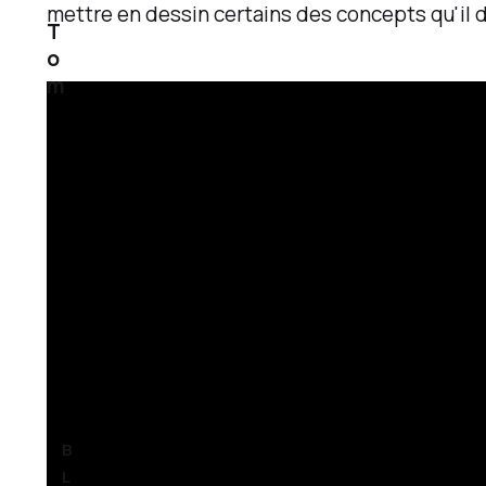
mettre en dessin certains des concepts qu'il 
T
o
m
2
9
M
a
r
2
0
2
5
B
L