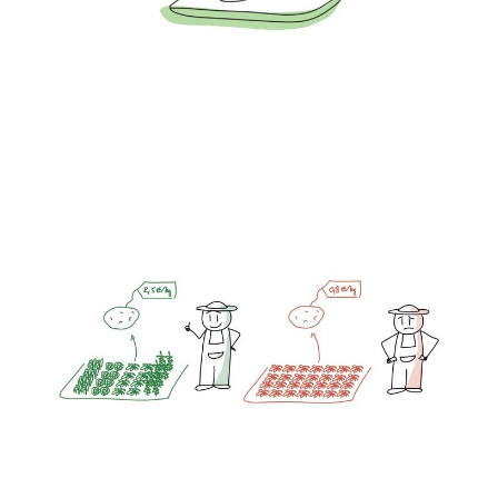
Quelques enjeux de
l'agriculture
05 Oct 2024
3 min read
Members