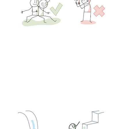
14 Apr 2024
1 min read
La courbe de la
transition intérieure
14 Apr 2024
1 min read