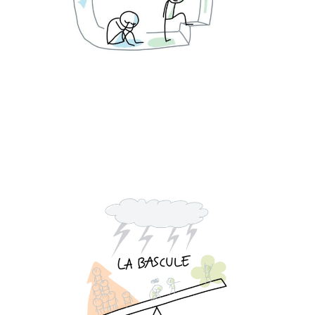
La Bascule 3 : les
attaches sociales
14 Apr 2024
3 min read