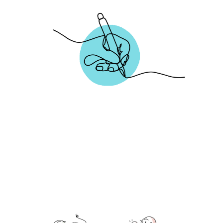
Miscellaneous visual
notes
19 Apr 2024
2 min read
Ecstatic dance
guidelines