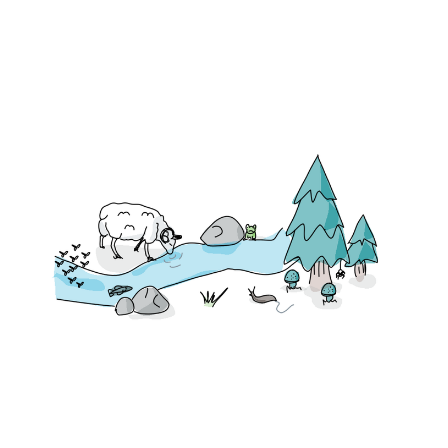
L'eau liquide, molécule
clé du vivant
02 Sep 2024
34 min read