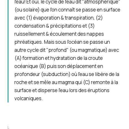
l'eau! Et oui, le cycle de l'eau dit "atmosphérique"
(ou solaire) que l'on connaît se passe en surface
avec (1) évaporation & transpiration, (2)
condensation & précipitations et (3)
ruissellement & écoulement des nappes
phréatiques. Mais sous l'océan se passe un
autre cycle dit "profond" (ou magmatique) avec
(A) formation et hydratation de la croute
océanique (B) puis son déplacement en
profondeur (subduction) où l'eau se libère de la
roche et se mêle au magma qui (C) remonte à la
surface et disperse l'eau lors des éruptions
volcaniques.
L