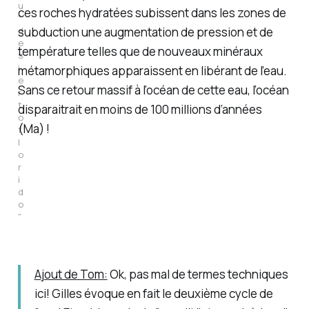
u 
ces roches hydratées subissent dans les zones de
"
d
subduction une augmentation de pression et de
e
température telles que de nouveaux minéraux
s
i
métamorphiques apparaissent en libérant de l’eau.
e
Sans ce retour massif à l’océan de cette eau, l’océan
r
t
disparaitrait en moins de 100 millions d’années
o 
(Ma) !
f
l
o
r
i
d
o
"
Ajout de Tom:
Ok, pas mal de termes techniques
ici! Gilles évoque en fait le deuxième cycle de