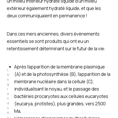
un milieu intérieur hydraté liquide d’un milieu
extérieur également hydraté liquide, et que les
deux communiquaient en permanence !
Dans ces mers anciennes, divers évènements
essentiels se sont produits qui ont eu un
retentissement déterminant sur le futur de la vie:
Après l’apparition de la membrane plasmique
L
(A)
et de la photosynthèse (B)
, l’apparition de la
e
s 
membrane nucléaire dans la cellule (C),
g
individualisant le noyau, et le passage des
r
a
bactéries procaryotes aux cellules eucaryotes
n
d
(
eucarya
, protistes), plus grandes, vers 2500
s 
Ma,
é
v