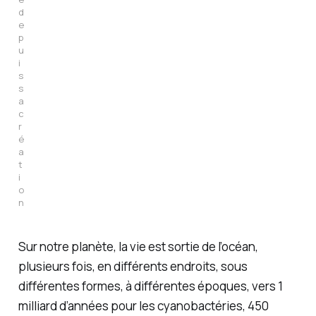
d
e
p
u
i
s 
s
a 
c
r
é
a
t
i
o
n
Sur notre planète, la vie est sortie de l’océan,
plusieurs fois, en différents endroits, sous
différentes formes, à différentes époques, vers 1
milliard d’années pour les cyanobactéries, 450