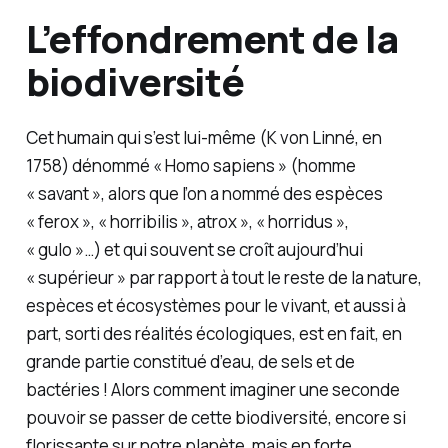
L’effondrement de la
biodiversité
Cet humain qui s’est lui-même (K von Linné, en
1758) dénommé «
Homo sapiens
» (homme
« savant », alors que l’on a nommé des espèces
«
ferox
», «
horribilis
»,
atrox
», «
horridus
»,
«
gulo
»…) et qui souvent se croît aujourd’hui
« supérieur » par rapport à tout le reste de la nature,
espèces et écosystèmes pour le vivant, et aussi à
part, sorti des réalités écologiques, est en fait, en
grande partie constitué d’eau, de sels et de
bactéries ! Alors comment imaginer une seconde
pouvoir se passer de cette biodiversité, encore si
florissante sur notre planète, mais en forte