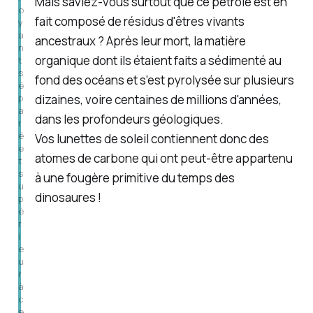
Mais saviez-vous surtout que ce pétrole est en
o
fait composé de résidus d'êtres vivants
y
a
ancestraux ? Après leur mort, la matière
n
organique dont ils étaient faits a sédimenté au
t 
s
fond des océans et s'est pyrolysée sur plusieurs
é
p
dizaines, voire centaines de millions d'années,
a
dans les profondeurs géologiques.
r
é 
Vos lunettes de soleil contiennent donc des
e
atomes de carbone qui ont peut-être appartenu
t 
s
à une fougère primitive du temps des
u
dinosaures !
p
é
r
i
e
u
r 
à 
c
e