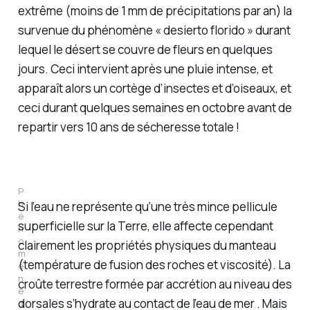
extrême (moins de 1 mm de précipitations par an) la
survenue du phénomène «
desierto florido
» durant
lequel le désert se couvre de fleurs en quelques
jours. Ceci intervient après une pluie intense, et
apparaît alors un cortège d’insectes et d’oiseaux, et
ceci durant quelques semaines en octobre avant de
repartir vers 10 ans de sécheresse totale !
P
h
Si l’eau ne représente qu’une très mince pellicule
é
superficielle sur la Terre, elle affecte cependant
n
o
clairement les propriétés physiques du manteau
m
(température de fusion des roches et viscosité). La
è
n
croûte terrestre formée par accrétion au niveau des
e 
dorsales s’hydrate au contact de l’eau de mer . Mais
d