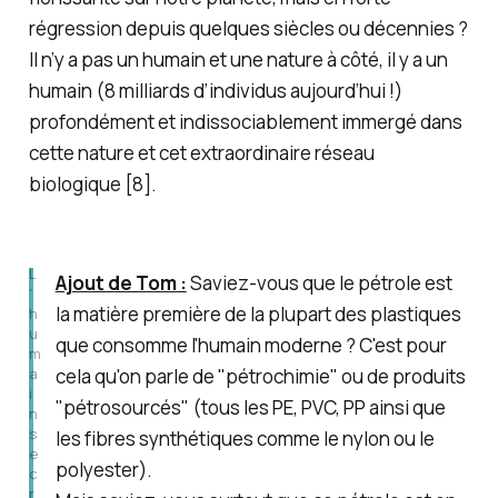
régression depuis quelques siècles ou décennies ?
Il n’y a pas un humain et une nature à côté, il y a un
humain (8 milliards d’individus aujourd’hui !)
profondément et indissociablement immergé dans
cette nature et cet extraordinaire réseau
biologique [8].
L
Ajout de Tom :
Saviez-vous que le pétrole est
'
la matière première de la plupart des plastiques
h
u
que consomme l'humain moderne ? C'est pour
m
a
cela qu'on parle de "pétrochimie" ou de produits
i
"pétrosourcés" (tous les PE, PVC, PP ainsi que
n 
s
les fibres synthétiques comme le nylon ou le
e 
polyester).
c
r