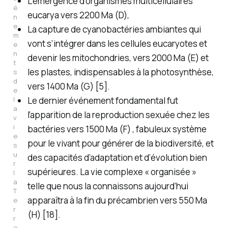
L’émergence d’organismes multicellulaires
é
eucarya
vers 2200 Ma (D),
n
e
La capture de cyanobactéries ambiantes qui
m
vont s’intégrer dans les cellules eucaryotes et
e
n
devenir les mitochondries, vers 2000 Ma (E) et
t
les plastes, indispensables à la photosynthèse,
s 
d
vers 1400 Ma (G) [5].
e 
l
Le dernier événement fondamental fut
a 
l’apparition de la reproduction sexuée chez les
v
i
bactéries vers 1500 Ma (F) , fabuleux système
e 
pour le vivant pour générer de la biodiversité, et
s
u
des capacités d’adaptation et d’évolution bien
r 
supérieures. La vie complexe « organisée »
l
a 
telle que nous la connaissons aujourd’hui
T
apparaîtra à la fin du précambrien vers 550 Ma
e
r
(H) [18].
r
e 